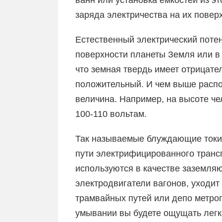
ванн или установка емкостей из э
заряда электричества на их повер
Естественный электрический потен
поверхности планеты Земля или в 
что земная твердь имеет отрицате
положительный. И чем выше распо
величина. Например, на высоте че
100-110 вольтам.
Так называемые блуждающие токи 
пути электрифицированного трансп
используются в качестве заземля
электродвигатели вагонов, уходит
трамвайных путей или депо метроп
умывании вы будете ощущать легк