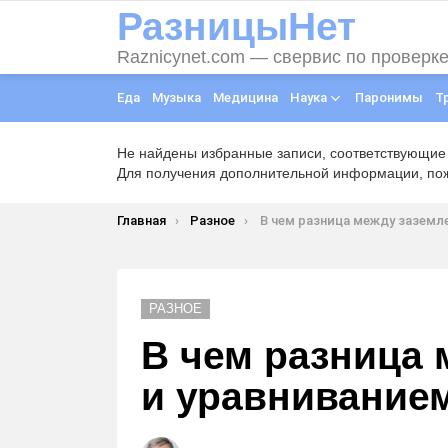
РазницыНет
Raznicynet.com — свервис по проверк
Еда
Музыка
Медицина
Наука
Паронимы
Т
Не найдены избранные записи, соответствующие
Для получения дополнительной информации, пожа
Вы здесь:
Главная
Разное
В чем разница между заземлением и уравниванием 
РАЗНОЕ
В чем разница
и уравнивание