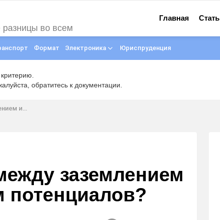
Главная
Стать
е разницы во всем
ранспорт
Формат
Электроника
Юриспруденция
 критерию.
луйста, обратитесь к документации.
потенциалов?
 между заземлением
м потенциалов?