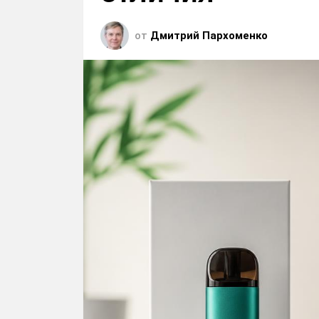
от
Дмитрий Пархоменко