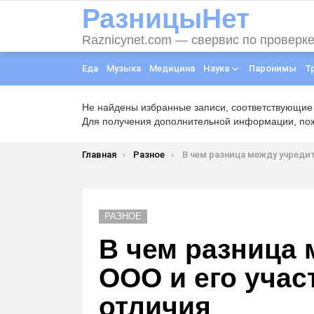
РазницыНет
Raznicynet.com — свервис по проверк
Еда
Музыка
Медицина
Наука
Паронимы
Т
Не найдены избранные записи, соответствующие
Для получения дополнительной информации, пожа
Вы здесь:
Главная
Разное
В чем разница между учредителем ООО и его участником, е
РАЗНОЕ
В чем разница
ООО и его учас
отличия