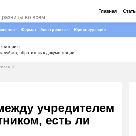
Главная
Стать
е разницы во всем
ранспорт
Формат
Электроника
Юриспруденция
 критерию.
луйста, обратитесь к документации.
сть ли отличия
 между учредителем
тником, есть ли