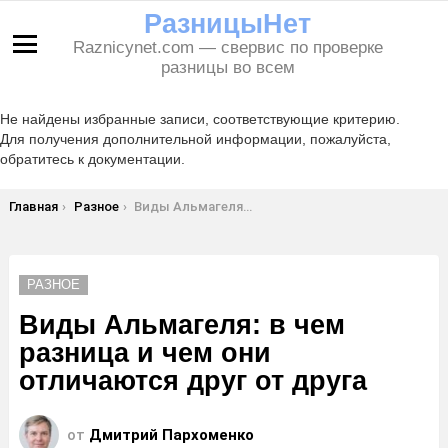
РазницыНет
Raznicynet.com — свервис по проверке
Меню
разницы во всем
Не найдены избранные записи, соответствующие критерию.
Для получения дополнительной информации, пожалуйста,
обратитесь к документации.
Вы здесь:
Главная
Разное
Виды Альмагеля: в чем разница и чем они отличаются друг от друга
РАЗНОЕ
Виды Альмагеля: в чем
разница и чем они
отличаются друг от друга
от
Дмитрий Пархоменко