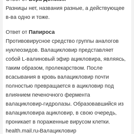
Разницы нет, названия разные, а действующее
в-ва одно и тоже.
Ответ от
Папироса
Противовирусное средство группы аналогов
нуклеозидов. Валацикловир представляет
собой L-валиновый эфир ацикловира, являясь,
таким образом, пролекарством. После
всасывания в кровь валацикловир почти
полностью превращается в ацикловир под
влиянием печеночного фермента
валацикловир-гидролазы. Образовавшийся из
валацикловира ацикловир, в свою очередь,
проникает в пораженные вирусом клетки.
health.mail.ru›Валацикловир