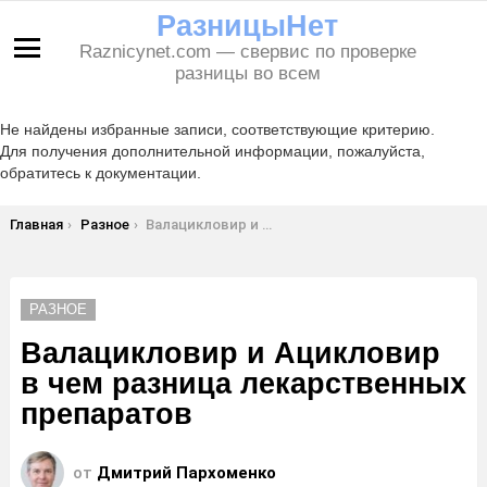
РазницыНет
Raznicynet.com — свервис по проверке
Меню
разницы во всем
Не найдены избранные записи, соответствующие критерию.
Для получения дополнительной информации, пожалуйста,
обратитесь к документации.
Вы здесь:
Главная
Разное
Валацикловир и Ацикловир в чем разница лекарственных препаратов
РАЗНОЕ
Валацикловир и Ацикловир
в чем разница лекарственных
препаратов
от
Дмитрий Пархоменко