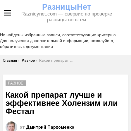
РазницыНет
Raznicynet.com — свервис по проверке
Меню
разницы во всем
Не найдены избранные записи, соответствующие критерию.
Для получения дополнительной информации, пожалуйста,
обратитесь к документации.
Вы здесь:
Главная
Разное
Какой препарат лучше и эффективнее Холензим или Фестал
РАЗНОЕ
Какой препарат лучше и
эффективнее Холензим или
Фестал
от
Дмитрий Пархоменко