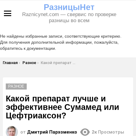
РазницыНет
Raznicynet.com — свервис по проверке
Меню
разницы во всем
Не найдены избранные записи, соответствующие критерию.
Для получения дополнительной информации, пожалуйста,
обратитесь к документации.
Вы здесь:
Главная
Разное
Какой препарат лучше и эффективнее Сумамед или Цефтриаксон?
РАЗНОЕ
Какой препарат лучше и
эффективнее Сумамед или
Цефтриаксон?
от
Дмитрий Пархоменко
2к
Просмотры