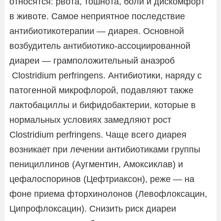
относятся: рвота, тошнота, боли и дискомфорт
в животе. Самое неприятное последствие
антибиотикотерапии — диарея. Основной
возбудитель антибиотико-ассоциированной
диареи — грамположительный анаэроб
Clostridium perfringens. Антибиотики, наряду с
патогенной микрофлорой, подавляют также
лактобациллы и бифидобактерии, которые в
нормальных условиях замедляют рост
Clostridium perfringens. Чаще всего диарея
возникает при лечении антибиотиками группы
пенициллинов (Аугментин, Амоксиклав) и
цефалоспоринов (Цефтриаксон), реже — на
фоне приема фторхинолонов (Левофлоксацин,
Ципрофлоксацин). Снизить риск диареи