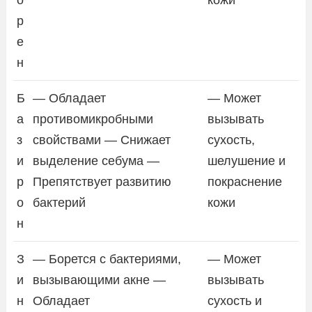
о
кожи
р
е
н
Б
— Обладает
— Может
а
противомикробными
вызывать
з
свойствами — Снижает
сухость,
и
выделение себума —
шелушение и
р
Препятствует развитию
покраснение
о
бактерий
кожи
н
З
— Борется с бактериями,
— Может
и
вызывающими акне —
вызывать
н
Обладает
сухость и