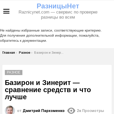
РазницыНет
Raznicynet.com — свервис по проверке
Меню
разницы во всем
Не найдены избранные записи, соответствующие критерию.
Для получения дополнительной информации, пожалуйста,
обратитесь к документации.
Вы здесь:
Главная
Разное
Базирон и Зинерит — сравнение средств и что лучше
РАЗНОЕ
Базирон и Зинерит —
сравнение средств и что
лучше
от
Дмитрий Пархоменко
2к
Просмотры