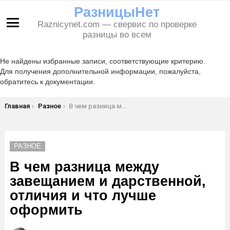
РазницыНет
Raznicynet.com — свервис по проверке
Меню
разницы во всем
Не найдены избранные записи, соответствующие критерию.
Для получения дополнительной информации, пожалуйста,
обратитесь к документации.
Вы здесь:
Главная
Разное
В чем разница между завещанием и дарственной, отличия и что лучше оформить
РАЗНОЕ
В чем разница между
завещанием и дарственной,
отличия и что лучше
оформить