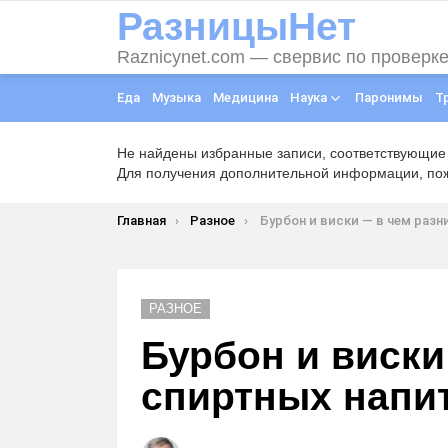
РазницыНет
Raznicynet.com — свервис по проверк
Еда
Музыка
Медицина
Наука
Паронимы
Т
Не найдены избранные записи, соответствующие
Для получения дополнительной информации, пожа
Вы здесь:
Главная
Разное
Бурбон и виски — в чем разница спиртны
РАЗНОЕ
Бурбон и виски
спиртных напи