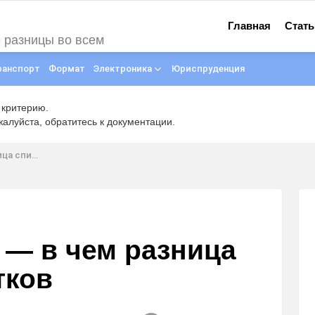
Главная
Стать
е разницы во всем
ранспорт
Формат
Электроника
Юриспруденция
 критерию.
луйста, обратитесь к документации.
х напитков
 — в чем разница
тков