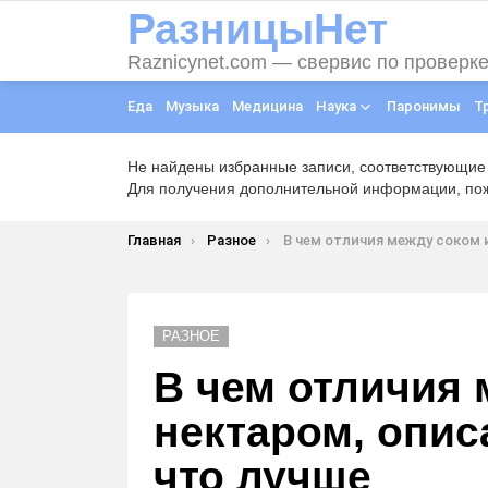
РазницыНет
Raznicynet.com — свервис по проверк
Еда
Музыка
Медицина
Наука
Паронимы
Т
Не найдены избранные записи, соответствующие
Для получения дополнительной информации, пожа
Вы здесь:
Главная
Разное
В чем отличия между соком и нектаром, описание напитко
РАЗНОЕ
В чем отличия 
нектаром, опис
что лучше