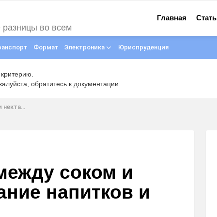
Главная
Стать
е разницы во всем
ранспорт
Формат
Электроника
Юриспруденция
 критерию.
луйста, обратитесь к документации.
в и что лучше
между соком и
ание напитков и