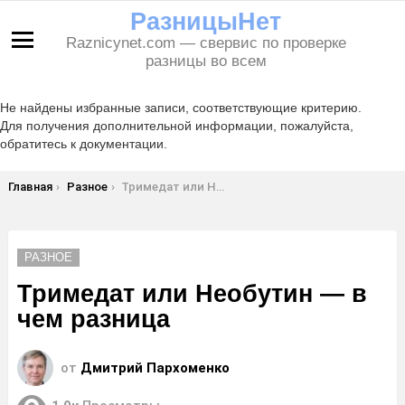
РазницыНет
Raznicynet.com — свервис по проверке
Меню
разницы во всем
Не найдены избранные записи, соответствующие критерию.
Для получения дополнительной информации, пожалуйста,
обратитесь к документации.
Вы здесь:
Главная
Разное
Тримедат или Необутин — в чем разница
РАЗНОЕ
Тримедат или Необутин — в
чем разница
от
Дмитрий Пархоменко