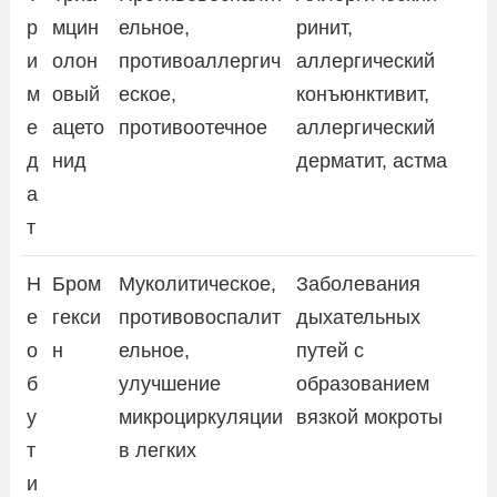
р
мцин
ельное,
ринит,
и
олон
противоаллергич
аллергический
м
овый
еское,
конъюнктивит,
е
ацето
противоотечное
аллергический
д
нид
дерматит, астма
а
т
Н
Бром
Муколитическое,
Заболевания
е
гекси
противовоспалит
дыхательных
о
н
ельное,
путей с
б
улучшение
образованием
у
микроциркуляции
вязкой мокроты
т
в легких
и