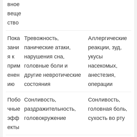
вное
веще
ство
Пока
Тревожность,
Аллергические
зани
панические атаки,
реакции, зуд,
я к
нарушения сна,
укусы
прим
головные боли и
насекомых,
енен
другие невротические
анестезия,
ию
состояния
операции
Побо
Сонливость,
Сонливость,
чные
раздражительность,
головная боль,
эфф
головокружение
сухость во рту
екты