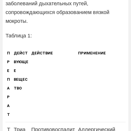
заболеваний дыхательных путей,
сопровождающихся образованием вязкой
мокроты.
Таблица 1:
П
ДЕЙСТ
ДЕЙСТВИЕ
ПРИМЕНЕНИЕ
Р
ВУЮЩЕ
Е
Е
П
ВЕЩЕС
А
ТВО
Р
А
Т
Т
Триа
Противовоспалит
Аллергический