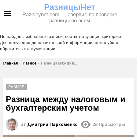
РазницыНет
Raznicynet.com — свервис по проверке
Меню
разницы во всем
Не найдены избранные записи, соответствующие критерию.
Для получения дополнительной информации, пожалуйста,
обратитесь к документации.
Вы здесь:
Главная
Разное
Разница между налоговым и бухгалтерским учетом
РАЗНОЕ
Разница между налоговым и
бухгалтерским учетом
от
Дмитрий Пархоменко
2к
Просмотры