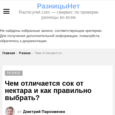
РазницыНет
Raznicynet.com — свервис по проверке
Меню
разницы во всем
Не найдены избранные записи, соответствующие критерию.
Для получения дополнительной информации, пожалуйста,
обратитесь к документации.
Вы здесь:
Главная
Разное
Чем отличается сок от нектара и как правильно выбрать?
РАЗНОЕ
Чем отличается сок от
нектара и как правильно
выбрать?
от
Дмитрий Пархоменко