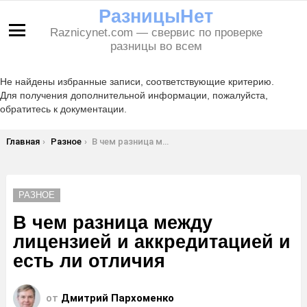
РазницыНет
Raznicynet.com — свервис по проверке
Меню
разницы во всем
Не найдены избранные записи, соответствующие критерию.
Для получения дополнительной информации, пожалуйста,
обратитесь к документации.
Вы здесь:
Главная
Разное
В чем разница между лицензией и аккредитацией и есть ли отличия
РАЗНОЕ
В чем разница между
лицензией и аккредитацией и
есть ли отличия
от
Дмитрий Пархоменко