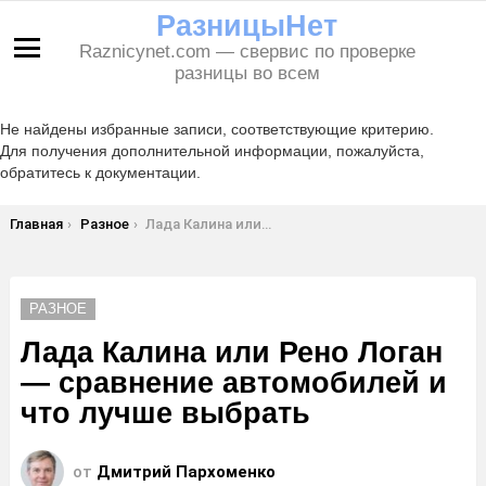
РазницыНет
Raznicynet.com — свервис по проверке
Меню
разницы во всем
Не найдены избранные записи, соответствующие критерию.
Для получения дополнительной информации, пожалуйста,
обратитесь к документации.
Вы здесь:
Главная
Разное
Лада Калина или Рено Логан — сравнение автомобилей и что лучше выбрать
РАЗНОЕ
Лада Калина или Рено Логан
— сравнение автомобилей и
что лучше выбрать
от
Дмитрий Пархоменко