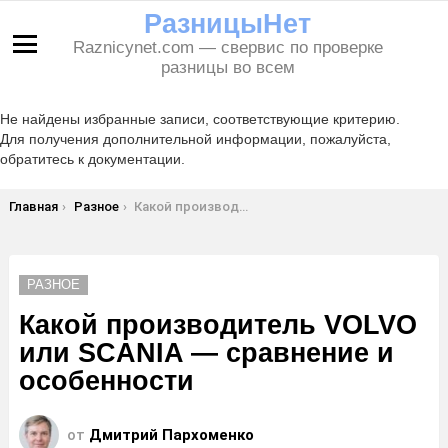
РазницыНет
Raznicynet.com — свервис по проверке
Меню
разницы во всем
Не найдены избранные записи, соответствующие критерию.
Для получения дополнительной информации, пожалуйста,
обратитесь к документации.
Вы здесь:
Главная
Разное
Какой производитель VOLVO или SCANIA — сравнение и особенности
РАЗНОЕ
Какой производитель VOLVO
или SCANIA — сравнение и
особенности
от
Дмитрий Пархоменко