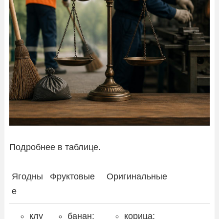
Подробнее в таблице.
Ягодны
Фруктовые
Оригинальные
е
клу
банан;
корица;