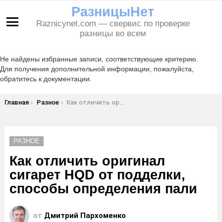
РазницыНет
Raznicynet.com — свервис по проверке
Меню
разницы во всем
Не найдены избранные записи, соответствующие критерию.
Для получения дополнительной информации, пожалуйста,
обратитесь к документации.
Вы здесь:
Главная
Разное
Как отличить оригинал сигарет HQD от подделки, способы определения пали
РАЗНОЕ
Как отличить оригинал
сигарет HQD от подделки,
способы определения пали
от
Дмитрий Пархоменко