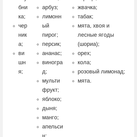
бни
арбуз;
жвачка;
ка;
лимонн
табак;
чер
ый
мята, хвоя и
ник
пирог;
лесные ягоды
а;
персик;
(шориа);
ви
ананас;
орех;
шн
виногра
кола;
я;
д;
розовый лимонад;
мульти
мята.
фрукт;
яблоко;
дыня;
манго;
апельси
н;