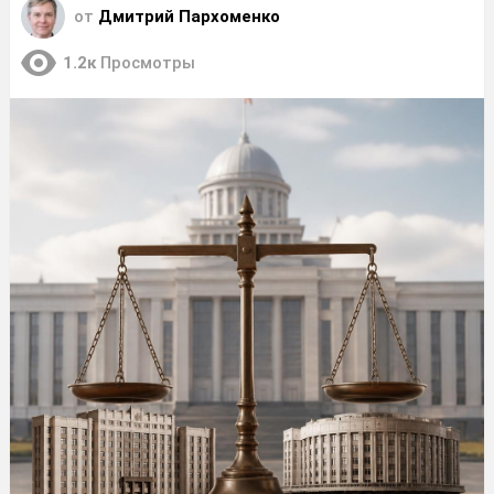
от
Дмитрий Пархоменко
1.2к
Просмотры