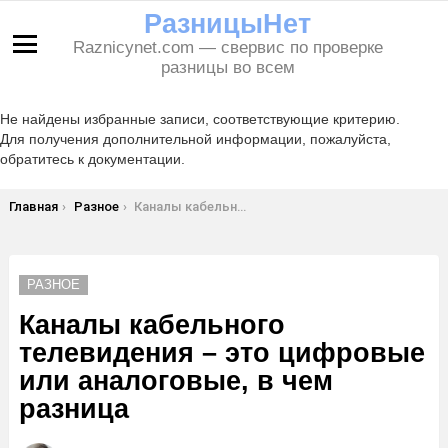
РазницыНет
Raznicynet.com — свервис по проверке
Меню
разницы во всем
Не найдены избранные записи, соответствующие критерию.
Для получения дополнительной информации, пожалуйста,
обратитесь к документации.
Вы здесь:
Главная
Разное
Каналы кабельного телевидения – это цифровые или аналоговые, в чем разница
РАЗНОЕ
Каналы кабельного
телевидения – это цифровые
или аналоговые, в чем
разница