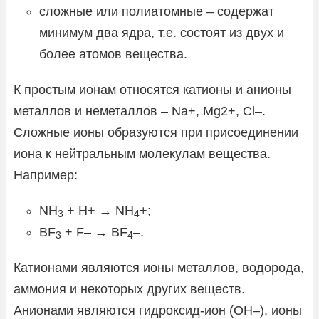
сложные или полиатомные – содержат
минимум два ядра, т.е. состоят из двух и
более атомов вещества.
К простым ионам относятся катионы и анионы
металлов и неметаллов – Na+, Mg2+, Cl–.
Сложные ионы образуются при присоединении
иона к нейтральным молекулам вещества.
Например:
NH
+ H+ → NH
+;
3
4
BF
+ F– → BF
–.
3
4
Катионами являются ионы металлов, водорода,
аммония и некоторых других веществ.
Анионами являются гидроксид-ион (OH–), ионы