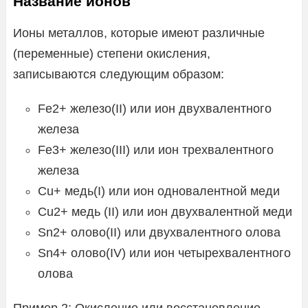
Название ионов
Ионы металлов, которые имеют различные
(переменные) степени окисления,
записываются следующим образом:
Fe2+ железо(II) или ион двухвалентного
железа
Fe3+ железо(III) или ион трехвалентного
железа
Сu+ медь(I) или ион одновалентной меди
Cu2+ медь (II) или ион двухвалентной меди
Sn2+ олово(II) или двухвалентного олова
Sn4+ олово(IV) или ион четырехвалентного
олова
Пример 2: Окисление или восстановление