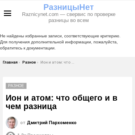
РазницыНет
Raznicynet.com — свервис по проверке
Меню
разницы во всем
Не найдены избранные записи, соответствующие критерию.
Для получения дополнительной информации, пожалуйста,
обратитесь к документации.
Вы здесь:
Главная
Разное
Ион и атом: что общего и в чем разница
РАЗНОЕ
Ион и атом: что общего и в
чем разница
от
Дмитрий Пархоменко