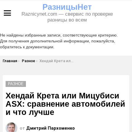
РазницыНет
Raznicynet.com — свервис по проверке
Меню
разницы во всем
Не найдены избранные записи, соответствующие критерию.
Для получения дополнительной информации, пожалуйста,
обратитесь к документации.
Вы здесь:
Главная
Разное
Хендай Крета или Мицубиси ASX: сравнение автомобилей и что лучше
РАЗНОЕ
Хендай Крета или Мицубиси
ASX: сравнение автомобилей
и что лучше
от
Дмитрий Пархоменко