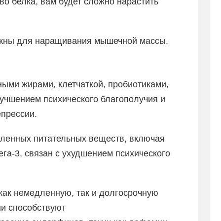
во белка, вам будет сложно нарастить
ажны для наращивания мышечной массы.
ными жирами, клетчаткой, пробиотиками,
лучшением психического благополучия и
епрессии.
деленных питательных веществ, включая
ега-3, связан с ухудшением психического
как немедленную, так и долгосрочную
ни способствуют