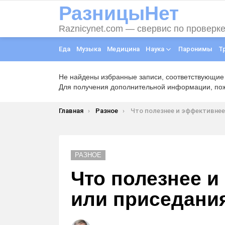
РазницыНет
Raznicynet.com — свервис по проверк
Еда
Музыка
Медицина
Наука
Паронимы
Т
Не найдены избранные записи, соответствующие
Для получения дополнительной информации, пожа
Вы здесь:
Главная
Разное
Что полезнее и эффективнее бег или пр
РАЗНОЕ
Что полезнее и
или приседани