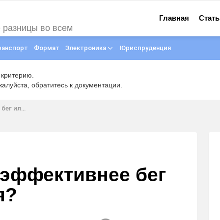
Главная
Стать
е разницы во всем
ранспорт
Формат
Электроника
Юриспруденция
 критерию.
луйста, обратитесь к документации.
иседания?
 эффективнее бег
я?