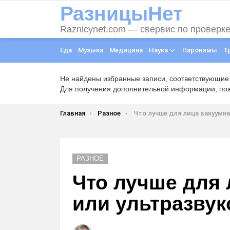
РазницыНет
Raznicynet.com — свервис по проверк
Еда
Музыка
Медицина
Наука
Паронимы
Т
Не найдены избранные записи, соответствующие
Для получения дополнительной информации, пожа
Вы здесь:
Главная
Разное
Что лучше для лица вакуумная или ультразвуко
РАЗНОЕ
Что лучше для 
или ультразвук