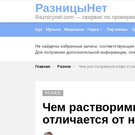
РазницыНет
Raznicynet.com — свервис по проверк
Еда
Музыка
Медицина
Наука
Паронимы
Т
Не найдены избранные записи, соответствующие
Для получения дополнительной информации, пожа
Вы здесь:
Главная
Разное
Чем растворимый кофе отличается от нат
РАЗНОЕ
Чем растворим
отличается от 