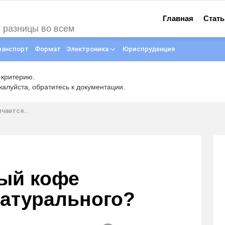
Главная
Стать
е разницы во всем
ранспорт
Формат
Электроника
Юриспруденция
 критерию.
луйста, обратитесь к документации.
урального?
ый кофе
натурального?