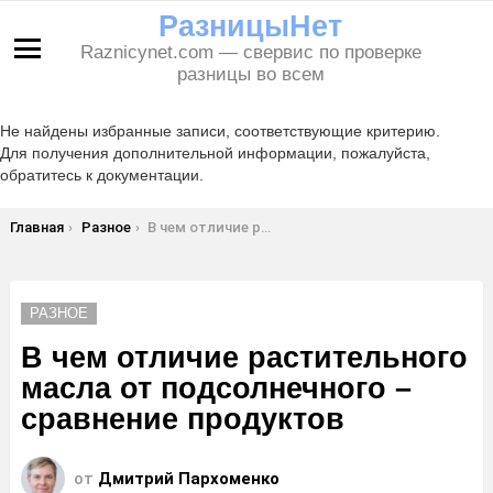
РазницыНет
Raznicynet.com — свервис по проверке
Меню
разницы во всем
Не найдены избранные записи, соответствующие критерию.
Для получения дополнительной информации, пожалуйста,
обратитесь к документации.
Вы здесь:
Главная
Разное
В чем отличие растительного масла от подсолнечного – сравнение продуктов
РАЗНОЕ
В чем отличие растительного
масла от подсолнечного –
сравнение продуктов
от
Дмитрий Пархоменко