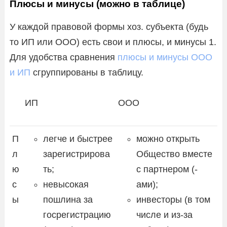
Плюсы и минусы (можно в таблице)
У каждой правовой формы хоз. субъекта (будь
то ИП или ООО) есть свои и плюсы, и минусы 1.
Для удобства сравнения
плюсы и минусы ООО
и ИП
сгруппированы в таблицу.
ИП
ООО
П
легче и быстрее
можно открыть
л
зарегистрирова
Общество вместе
ю
ть;
с партнером (-
с
невысокая
ами);
ы
пошлина за
инвесторы (в том
госрегистрацию
числе и из-за