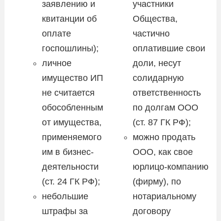
заявлению и
участники
квитанции об
Общества,
оплате
частично
госпошлины);
оплатившие свои
личное
доли, несут
имущество ИП
солидарную
не считается
ответственность
обособленным
по долгам ООО
от имущества,
(ст. 87 ГК РФ);
применяемого
можно продать
им в бизнес-
ООО, как свое
деятельности
юрлицо-компанию
(ст. 24 ГК РФ);
(фирму), по
небольшие
нотариальному
штрафы за
договору