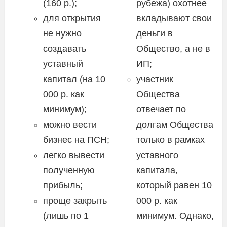
(160 р.);
рубежа) охотнее
для открытия
вкладывают свои
не нужно
деньги в
создавать
Общество, а не в
уставный
ИП;
капитал (на 10
участник
000 р. как
Общества
минимум);
отвечает по
можно вести
долгам Общества
бизнес на ПСН;
только в рамках
легко вывести
уставного
полученную
капитала,
прибыль;
который равен 10
проще закрыть
000 р. как
(лишь по 1
минимум. Однако,