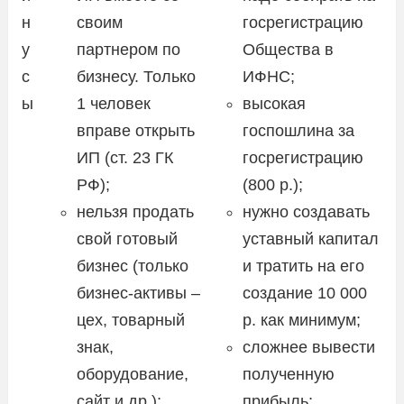
н
своим
госрегистрацию
у
партнером по
Общества в
с
бизнесу. Только
ИФНС;
ы
1 человек
высокая
вправе открыть
госпошлина за
ИП (ст. 23 ГК
госрегистрацию
РФ);
(800 р.);
нельзя продать
нужно создавать
свой готовый
уставный капитал
бизнес (только
и тратить на его
бизнес-активы –
создание 10 000
цех, товарный
р. как минимум;
знак,
сложнее вывести
оборудование,
полученную
сайт и др.);
прибыль;