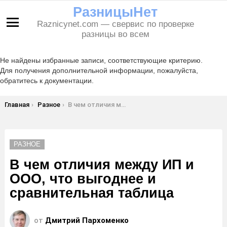
РазницыНет
Raznicynet.com — свервис по проверке
Меню
разницы во всем
Не найдены избранные записи, соответствующие критерию.
Для получения дополнительной информации, пожалуйста,
обратитесь к документации.
Вы здесь:
Главная
Разное
В чем отличия между ИП и ООО, что выгоднее и сравнительная таблица
РАЗНОЕ
В чем отличия между ИП и
ООО, что выгоднее и
сравнительная таблица
от
Дмитрий Пархоменко