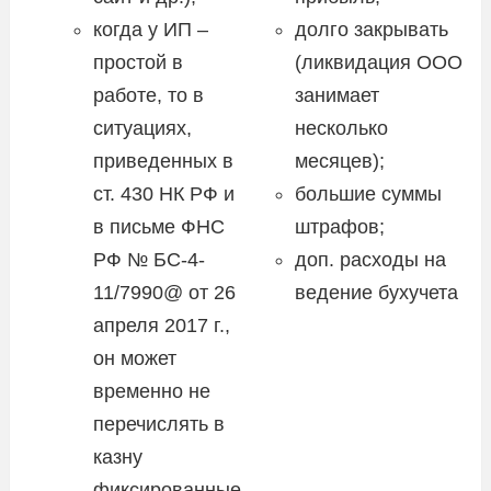
когда у ИП –
долго закрывать
простой в
(ликвидация ООО
работе, то в
занимает
ситуациях,
несколько
приведенных в
месяцев);
ст. 430 НК РФ и
большие суммы
в письме ФНС
штрафов;
РФ № БС-4-
доп. расходы на
11/7990@ от 26
ведение бухучета
апреля 2017 г.,
он может
временно не
перечислять в
казну
фиксированные