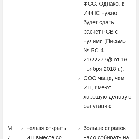
ФСС. Однако, в
ИФНС нужно
будет сдать
расчет РСВ с
нулями (Письмо
№ БС-4-
21/22277@ от 16
ноября 2018 г.);
ООО чаще, чем
ИП, имеют
хорошую деловую
репутацию
М
нельзя открыть
больше справок
и
ИП вместе со
надо собирать на