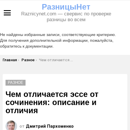
РазницыНет
Raznicynet.com — свервис по проверке
Меню
разницы во всем
Не найдены избранные записи, соответствующие критерию.
Для получения дополнительной информации, пожалуйста,
обратитесь к документации.
Вы здесь:
Главная
Разное
Чем отличается эссе от сочинения: описание и отличия
РАЗНОЕ
Чем отличается эссе от
сочинения: описание и
отличия
от
Дмитрий Пархоменко