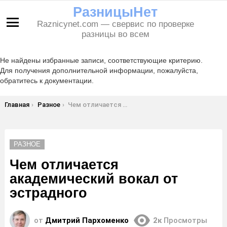
РазницыНет
Raznicynet.com — свервис по проверке
Меню
разницы во всем
Не найдены избранные записи, соответствующие критерию.
Для получения дополнительной информации, пожалуйста,
обратитесь к документации.
Вы здесь:
Главная
Разное
Чем отличается академический вокал от эстрадного
РАЗНОЕ
Чем отличается
академический вокал от
эстрадного
от
Дмитрий Пархоменко
2к
Просмотры