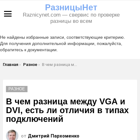
РазницыНет
Raznicynet.com — свервис по проверке
Меню
разницы во всем
Не найдены избранные записи, соответствующие критерию.
Для получения дополнительной информации, пожалуйста,
обратитесь к документации.
Вы здесь:
Главная
Разное
В чем разница между VGA и DVI, есть ли отличия в типах подключений
РАЗНОЕ
В чем разница между VGA и
DVI, есть ли отличия в типах
подключений
от
Дмитрий Пархоменко