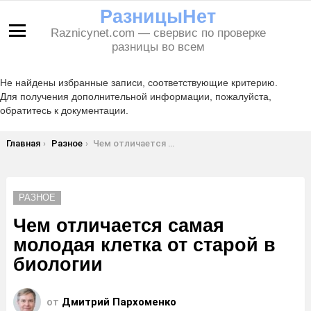
РазницыНет
Raznicynet.com — свервис по проверке
Меню
разницы во всем
Не найдены избранные записи, соответствующие критерию.
Для получения дополнительной информации, пожалуйста,
обратитесь к документации.
Вы здесь:
Главная
Разное
Чем отличается самая молодая клетка от старой в биологии
РАЗНОЕ
Чем отличается самая
молодая клетка от старой в
биологии
от
Дмитрий Пархоменко