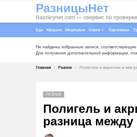
РазницыНет
Raznicynet.com — свервис по проверк
Еда
Музыка
Медицина
Наука
Паронимы
Т
Не найдены избранные записи, соответствующие
Для получения дополнительной информации, пожа
Вы здесь:
Главная
Разное
Полигель и акригель в чем разница м
РАЗНОЕ
Полигель и акр
разница между