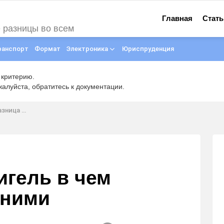
Главная
Стать
е разницы во всем
ранспорт
Формат
Электроника
Юриспруденция
 критерию.
луйста, обратитесь к документации.
ежду ними
игель в чем
 ними