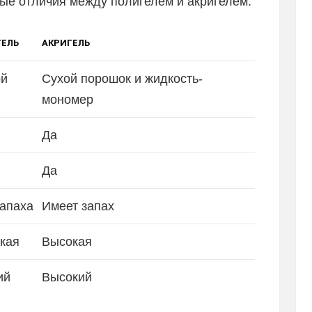
ые отличия между полигелем и акригелем:
ГЕЛЬ
АКРИГЕЛЬ
ой
Сухой порошок и жидкость-
мономер
Да
Да
запаха
Имеет запах
кая
Высокая
ий
Высокий