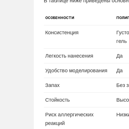
В таблице ниже приведены основн
ОСОБЕННОСТИ
ПОЛИ
Консистенция
Густ
гель
Легкость нанесения
Да
Удобство моделирования
Да
Запах
Без 
Стойкость
Высо
Риск аллергических
Низк
реакций