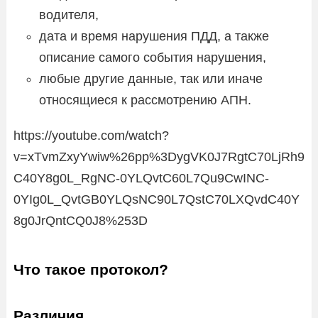
водителя,
дата и время нарушения ПДД, а также
описание самого события нарушения,
любые другие данные, так или иначе
относящиеся к рассмотрению АПН.
https://youtube.com/watch?
v=xTvmZxyYwiw%26pp%3DygVK0J7RgtC70LjRh9
C40Y8g0L_RgNC-0YLQvtC60L7Qu9CwINC-
0YIg0L_QvtGB0YLQsNC90L7QstC70LXQvdC40Y
8g0JrQntCQ0J8%253D
Что такое протокол?
Различия