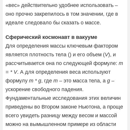
«вес» действительно удобнее использовать –
оно прочно закрепилось в том значении, где в
идеале следовало бы сказать о массе.
Сферический космонавт в вакууме
Для определения массы ключевым фактором
является плотность тела () и его объем (
V
), и
рассчитывается она по следующей формуле:
m
= * V
. А для определения веса используют
формулу
m * g
, где
m
– это масса тела, а
g
–
ускорение свободного падения.
Фундаментальные исследования этих величин
приведены во Втором законе Ньютона, а проще
всего увидеть разницу между весом и массой
можно на вымышленном примере из области