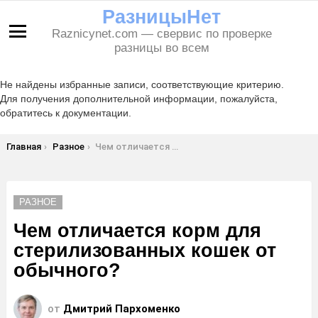
РазницыНет
Raznicynet.com — свервис по проверке
Меню
разницы во всем
Не найдены избранные записи, соответствующие критерию.
Для получения дополнительной информации, пожалуйста,
обратитесь к документации.
Вы здесь:
Главная
Разное
Чем отличается корм для стерилизованных кошек от обычного?
РАЗНОЕ
Чем отличается корм для
стерилизованных кошек от
обычного?
от
Дмитрий Пархоменко