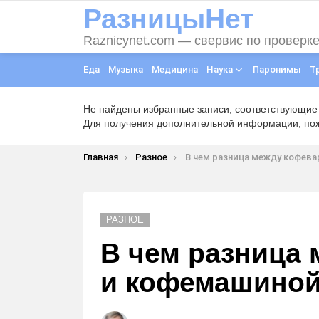
РазницыНет
Raznicynet.com — свервис по проверк
Еда
Музыка
Медицина
Наука
Паронимы
Т
Не найдены избранные записи, соответствующие
Для получения дополнительной информации, пожа
Вы здесь:
Главная
Разное
В чем разница между кофеваркой и коф
РАЗНОЕ
В чем разница
и кофемашино