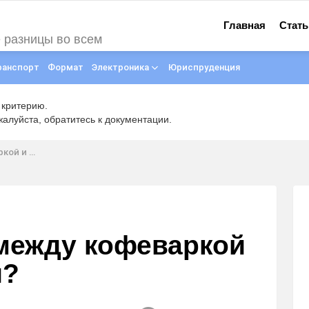
Главная
Стать
е разницы во всем
ранспорт
Формат
Электроника
Юриспруденция
 критерию.
луйста, обратитесь к документации.
емашиной?
 между кофеваркой
й?