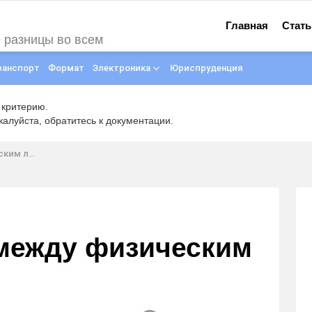
Главная
Стать
е разницы во всем
ранспорт
Формат
Электроника
Юриспруденция
 критерию.
луйста, обратитесь к документации.
ом и ИП?
 между физическим