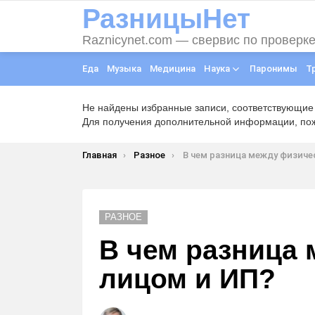
РазницыНет
Raznicynet.com — свервис по проверк
Еда
Музыка
Медицина
Наука
Паронимы
Т
Не найдены избранные записи, соответствующие
Для получения дополнительной информации, пожа
Вы здесь:
Главная
Разное
В чем разница между физическим лиц
РАЗНОЕ
В чем разница
лицом и ИП?