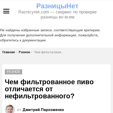
РазницыНет
Raznicynet.com — свервис по проверке
Меню
разницы во всем
Не найдены избранные записи, соответствующие критерию.
Для получения дополнительной информации, пожалуйста,
обратитесь к документации.
Вы здесь:
Главная
Разное
Чем фильтрованное пиво отличается от нефильтрованного?
РАЗНОЕ
Чем фильтрованное пиво
отличается от
нефильтрованного?
от
Дмитрий Пархоменко