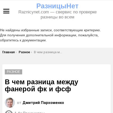
РазницыНет
Raznicynet.com — свервис по проверке
Меню
разницы во всем
Не найдены избранные записи, соответствующие критерию.
Для получения дополнительной информации, пожалуйста,
обратитесь к документации.
Вы здесь:
Главная
Разное
В чем разница между фанерой фк и фсф
РАЗНОЕ
В чем разница между
фанерой фк и фсф
от
Дмитрий Пархоменко