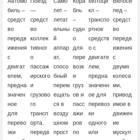
Автомо
Поезд
Само
Кора
Мотоци
Велоси
биль –
—
лет –
бль
кл –
пед –
средст
средст
летат
–
транспо
средст
во
во
ельны
судн
ртное
во
передв
коллек
й
о
средств
передв
ижения
тивног
аппар
для
о с
ижения
с
о
ат,
пере
двигате
с
двигат
пассаж
спосо
возк
лем,
двумя
елем,
ирского
бный
и
предна
колеса
предна
и
перем
груз
значенн
ми,
значен
грузово
ещать
ов и
ое для
привод
ное
го
ся в
пасс
перевоз
имое в
для
трансп
возду
ажи
ки
движен
перево
орта,
шном
ров
одного
ие
зки
передв
прост
по
или
мускул