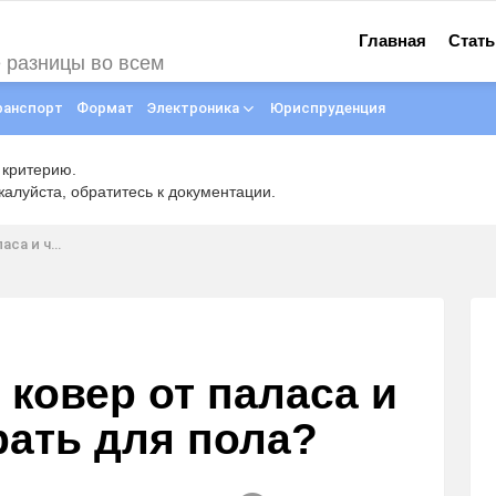
Главная
Стать
е разницы во всем
ранспорт
Формат
Электроника
Юриспруденция
 критерию.
луйста, обратитесь к документации.
ть для пола?
 ковер от паласа и
рать для пола?