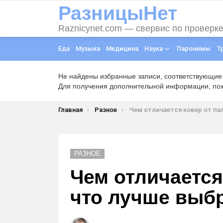
РазницыНет
Raznicynet.com — свервис по проверк
Еда
Музыка
Медицина
Наука
Паронимы
Т
Не найдены избранные записи, соответствующие
Для получения дополнительной информации, пожа
Вы здесь:
Главная
Разное
Чем отличается ковер от паласа и что лучше выбра
РАЗНОЕ
Чем отличается
что лучше выб