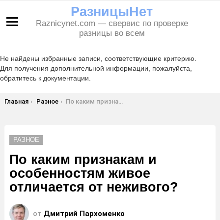
РазницыНет
Raznicynet.com — свервис по проверке
Меню
разницы во всем
Не найдены избранные записи, соответствующие критерию.
Для получения дополнительной информации, пожалуйста,
обратитесь к документации.
Вы здесь:
Главная
Разное
По каким признакам и особенностям живое отличается от неживого?
РАЗНОЕ
По каким признакам и
особенностям живое
отличается от неживого?
от
Дмитрий Пархоменко