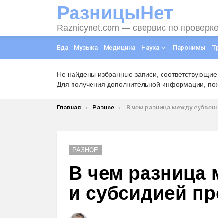
РазницыНет
Raznicynet.com — свервис по проверк
Еда
Музыка
Медицина
Наука
Паронимы
Т
Не найдены избранные записи, соответствующие
Для получения дополнительной информации, пожа
Вы здесь:
Главная
Разное
В чем разница между субвенцией и субсидией прос
РАЗНОЕ
В чем разница
и субсидией п