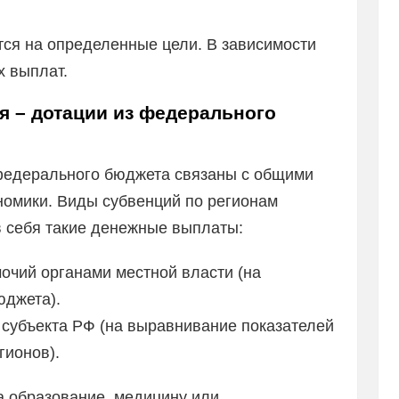
тся на определенные цели. В зависимости
х выплат.
я – дотации из федерального
федерального бюджета связаны с общими
номики. Виды субвенций по регионам
в себя такие денежные выплаты:
очий органами местной власти (на
юджета).
субъекта РФ (на выравнивание показателей
гионов).
на образование, медицину или