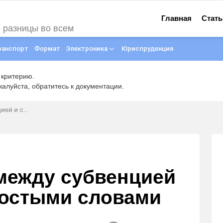
Главная
Стать
е разницы во всем
ранспорт
Формат
Электроника
Юриспруденция
 критерию.
луйста, обратитесь к документации.
тыми словами
 между субвенцией
ростыми словами