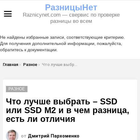
РазницыНет
Raznicynet.com — свервис по проверке
Меню
разницы во всем
Не найдены избранные записи, соответствующие критерию.
Для получения дополнительной информации, пожалуйста,
обратитесь к документации.
Вы здесь:
Главная
Разное
Что лучше выбрать – SSD или SSD M2 и в чем разница, есть ли отличия
РАЗНОЕ
Что лучше выбрать – SSD
или SSD M2 и в чем разница,
есть ли отличия
от
Дмитрий Пархоменко