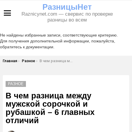
РазницыНет
Raznicynet.com — свервис по проверке
Меню
разницы во всем
Не найдены избранные записи, соответствующие критерию.
Для получения дополнительной информации, пожалуйста,
обратитесь к документации.
Вы здесь:
Главная
Разное
В чем разница между мужской сорочкой и рубашкой – 6 главных отличий
РАЗНОЕ
В чем разница между
мужской сорочкой и
рубашкой – 6 главных
отличий