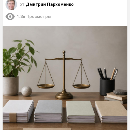
от
Дмитрий Пархоменко
1.3к
Просмотры