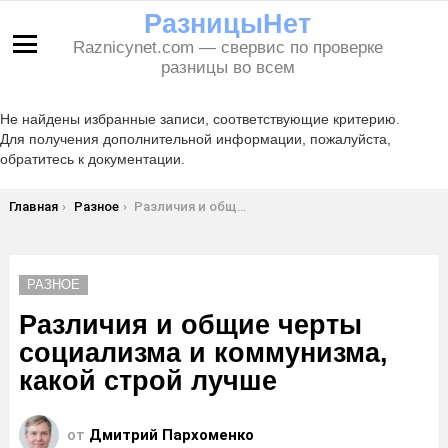
РазницыНет
Raznicynet.com — свервис по проверке
Меню
разницы во всем
Не найдены избранные записи, соответствующие критерию.
Для получения дополнительной информации, пожалуйста,
обратитесь к документации.
Вы здесь:
Главная
Разное
Различия и общие черты социализма и коммунизма, какой строй лучше
РАЗНОЕ
Различия и общие черты
социализма и коммунизма,
какой строй лучше
от
Дмитрий Пархоменко