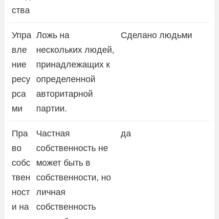
ства
Упра
Ложь на
Сделано людьми
вле
нескольких людей,
ние
принадлежащих к
ресу
определенной
рса
авторитарной
ми
партии.
Пра
Частная
да
во
собственность не
собс
может быть в
твен
собственности, но
ност
личная
и на
собственность