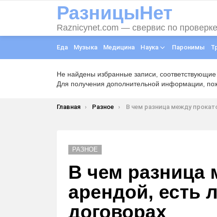
РазницыНет
Raznicynet.com — свервис по проверк
Еда
Музыка
Медицина
Наука
Паронимы
Т
Не найдены избранные записи, соответствующие
Для получения дополнительной информации, пожа
Вы здесь:
Главная
Разное
В чем разница между прокатом и арендой, есть ли отличи
РАЗНОЕ
В чем разница 
арендой, есть 
договорах