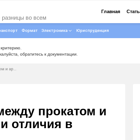
Главная
Стать
е разницы во всем
ранспорт
Формат
Электроника
Юриспруденция
 критерию.
луйста, обратитесь к документации.
я в договорах
между прокатом и
ли отличия в