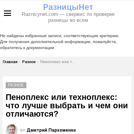
РазницыНет
Raznicynet.com — свервис по проверке
Меню
разницы во всем
Не найдены избранные записи, соответствующие критерию.
Для получения дополнительной информации, пожалуйста,
обратитесь к документации.
Вы здесь:
Главная
Разное
Пеноплекс или техноплекс: что лучше выбрать и чем они отличаются?
РАЗНОЕ
Пеноплекс или техноплекс:
что лучше выбрать и чем они
отличаются?
от
Дмитрий Пархоменко