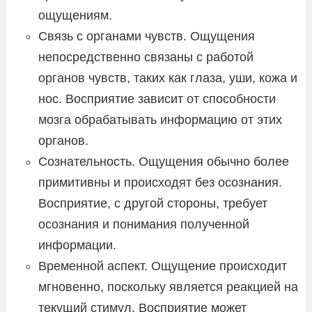
ощущениям.
Связь с органами чувств. Ощущения
непосредственно связаны с работой
органов чувств, таких как глаза, уши, кожа и
нос. Восприятие зависит от способности
мозга обрабатывать информацию от этих
органов.
Сознательность. Ощущения обычно более
примитивны и происходят без осознания.
Восприятие, с другой стороны, требует
осознания и понимания полученной
информации.
Временной аспект. Ощущение происходит
мгновенно, поскольку является реакцией на
текущий стимул. Восприятие может