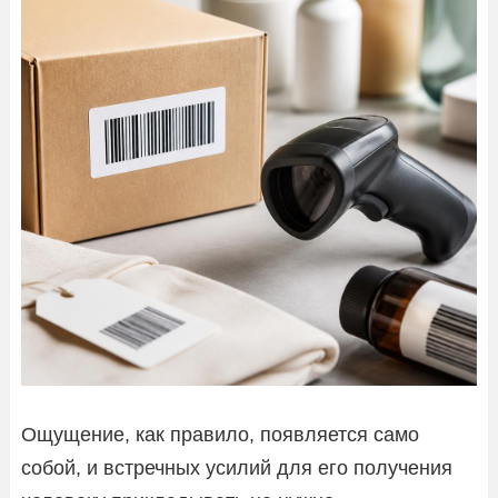
Ощущение, как правило, появляется само
собой, и встречных усилий для его получения