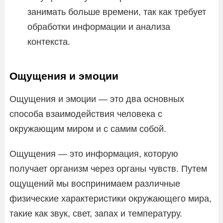
занимать больше времени, так как требует
обработки информации и анализа
контекста.
Ощущения и эмоции
Ощущения и эмоции — это два основных
способа взаимодействия человека с
окружающим миром и с самим собой.
Ощущения — это информация, которую
получает организм через органы чувств. Путем
ощущений мы воспринимаем различные
физические характеристики окружающего мира,
такие как звук, свет, запах и температуру.