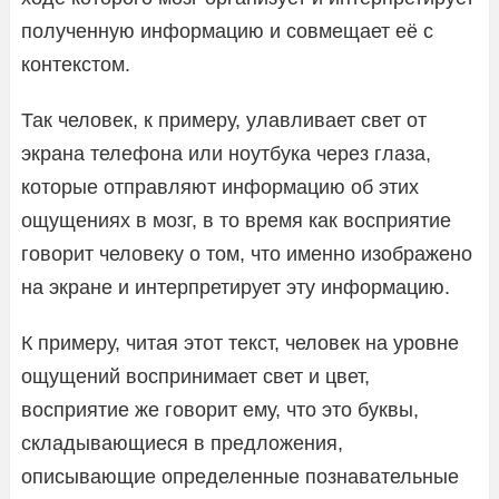
полученную информацию и совмещает её с
контекстом.
Так человек, к примеру, улавливает свет от
экрана телефона или ноутбука через глаза,
которые отправляют информацию об этих
ощущениях в мозг, в то время как восприятие
говорит человеку о том, что именно изображено
на экране и интерпретирует эту информацию.
К примеру, читая этот текст, человек на уровне
ощущений воспринимает свет и цвет,
восприятие же говорит ему, что это буквы,
складывающиеся в предложения,
описывающие определенные познавательные