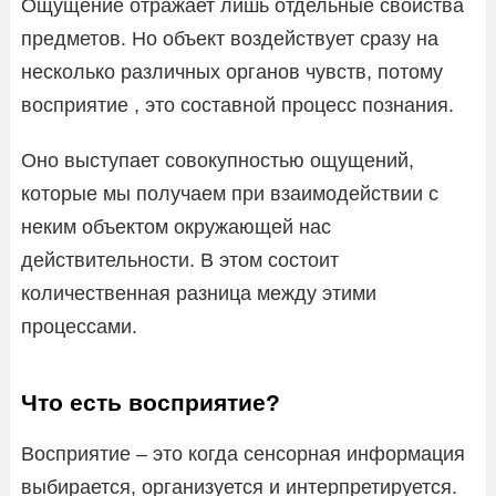
Ощущение отражает лишь отдельные свойства
предметов. Но объект воздействует сразу на
несколько различных органов чувств, потому
восприятие , это составной процесс познания.
Оно выступает совокупностью ощущений,
которые мы получаем при взаимодействии с
неким объектом окружающей нас
действительности. В этом состоит
количественная разница между этими
процессами.
Что есть восприятие?
Восприятие – это когда сенсорная информация
выбирается, организуется и интерпретируется.