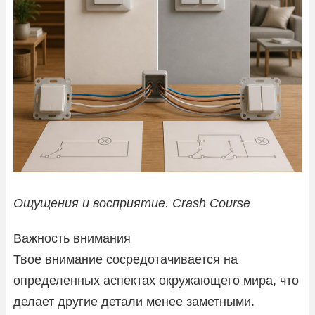
Ощущения и восприятие. Crash Course
Важность внимания
Твое внимание сосредотачивается на
определенных аспектах окружающего мира, что
делает другие детали менее заметными.