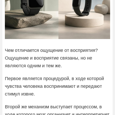
Чем отличается ощущение от восприятия?
Ощущение и восприятие связаны, но не
являются одним и тем же.
Первое является процедурой, в ходе которой
чувства человека воспринимают и передают
стимул извне.
Второй же механизм выступает процессом, в
ходе которого мозг организует и интерпретирует