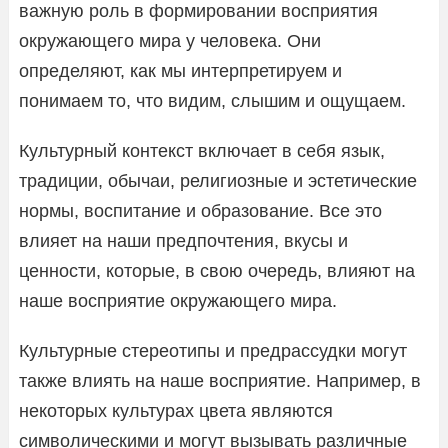
важную роль в формировании восприятия
окружающего мира у человека. Они
определяют, как мы интерпретируем и
понимаем то, что видим, слышим и ощущаем.
Культурный контекст включает в себя язык,
традиции, обычаи, религиозные и эстетические
нормы, воспитание и образование. Все это
влияет на наши предпочтения, вкусы и
ценности, которые, в свою очередь, влияют на
наше восприятие окружающего мира.
Культурные стереотипы и предрассудки могут
также влиять на наше восприятие. Например, в
некоторых культурах цвета являются
символическими и могут вызывать различные