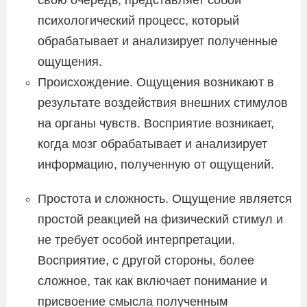
психологический процесс, который
обрабатывает и анализирует полученные
ощущения.
Происхождение. Ощущения возникают в
результате воздействия внешних стимулов
на органы чувств. Восприятие возникает,
когда мозг обрабатывает и анализирует
информацию, полученную от ощущений.
Простота и сложность. Ощущение является
простой реакцией на физический стимул и
не требует особой интерпретации.
Восприятие, с другой стороны, более
сложное, так как включает понимание и
присвоение смысла полученным