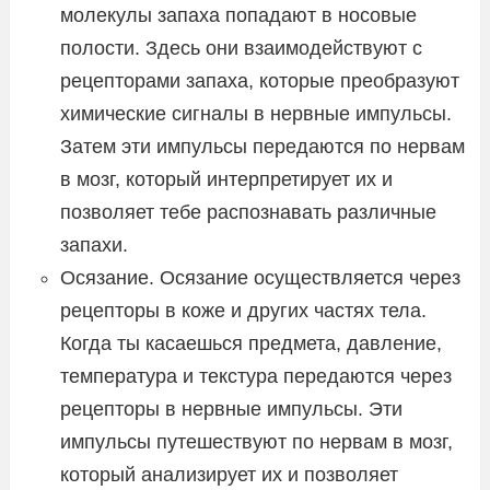
молекулы запаха попадают в носовые
полости. Здесь они взаимодействуют с
рецепторами запаха, которые преобразуют
химические сигналы в нервные импульсы.
Затем эти импульсы передаются по нервам
в мозг, который интерпретирует их и
позволяет тебе распознавать различные
запахи.
Осязание. Осязание осуществляется через
рецепторы в коже и других частях тела.
Когда ты касаешься предмета, давление,
температура и текстура передаются через
рецепторы в нервные импульсы. Эти
импульсы путешествуют по нервам в мозг,
который анализирует их и позволяет