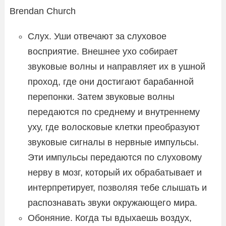
Brendan Church
Слух. Уши отвечают за слуховое
восприятие. Внешнее ухо собирает
звуковые волны и направляет их в ушной
проход, где они достигают барабанной
перепонки. Затем звуковые волны
передаются по среднему и внутреннему
уху, где волосковые клетки преобразуют
звуковые сигналы в нервные импульсы.
Эти импульсы передаются по слуховому
нерву в мозг, который их обрабатывает и
интерпретирует, позволяя тебе слышать и
распознавать звуки окружающего мира.
Обоняние. Когда ты вдыхаешь воздух,