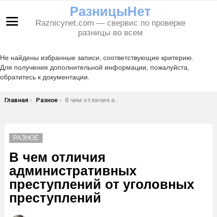
РазницыНет
Raznicynet.com — свервис по проверке
Меню
разницы во всем
Не найдены избранные записи, соответствующие критерию.
Для получения дополнительной информации, пожалуйста,
обратитесь к документации.
Вы здесь:
Главная
Разное
В чем отличия административных преступлений от уголовных преступлений
РАЗНОЕ
В чем отличия
административных
преступлений от уголовных
преступлений