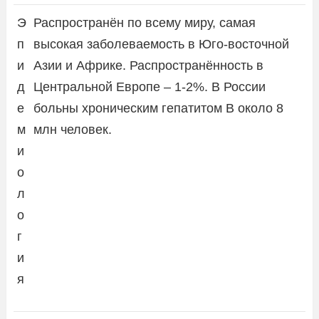
Э
Распространён по всему миру, самая
п
высокая заболеваемость в Юго-восточной
и
Азии и Африке. Распространённость в
д
Центральной Европе – 1-2%. В России
е
больны хроническим гепатитом В около 8
м
млн человек.
и
о
л
о
г
и
я