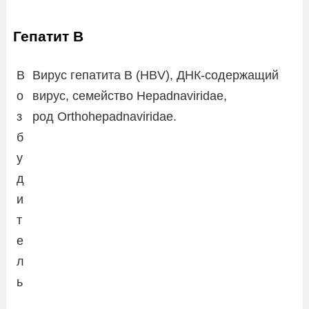
Гепатит В
В
Вирус гепатита В (HBV), ДНК-содержащий
о
вирус, семейство Hepadnaviridae,
з
род Orthohepadnaviridae.
б
у
д
и
т
е
л
ь