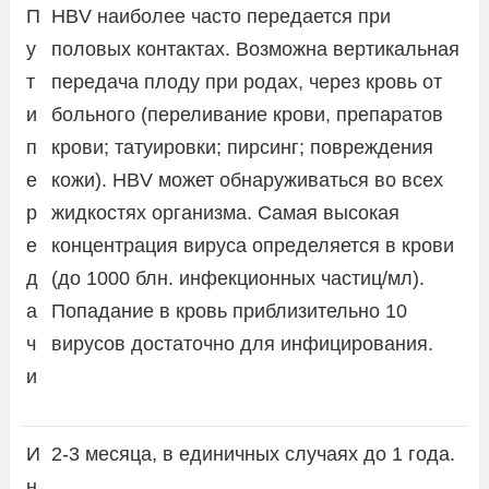
П
HBV наиболее часто передается при
у
половых контактах. Возможна вертикальная
т
передача плоду при родах, через кровь от
и
больного (переливание крови, препаратов
п
крови; татуировки; пирсинг; повреждения
е
кожи). HBV может обнаруживаться во всех
р
жидкостях организма. Самая высокая
е
концентрация вируса определяется в крови
д
(до 1000 блн. инфекционных частиц/мл).
а
Попадание в кровь приблизительно 10
ч
вирусов достаточно для инфицирования.
и
И
2-3 месяца, в единичных случаях до 1 года.
н