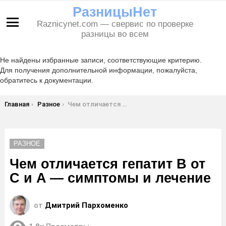
РазницыНет
Raznicynet.com — свервис по проверке
Меню
разницы во всем
Не найдены избранные записи, соответствующие критерию.
Для получения дополнительной информации, пожалуйста,
обратитесь к документации.
Вы здесь:
Главная
Разное
Чем отличается гепатит B от C и A — симптомы и лечение
РАЗНОЕ
Чем отличается гепатит B от
C и A — симптомы и лечение
от
Дмитрий Пархоменко