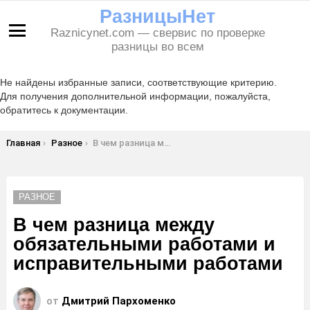
РазницыНет
Raznicynet.com — свервис по проверке
Меню
разницы во всем
Не найдены избранные записи, соответствующие критерию.
Для получения дополнительной информации, пожалуйста,
обратитесь к документации.
Вы здесь:
Главная
Разное
В чем разница между обязательными работами и исправительными работами
РАЗНОЕ
В чем разница между
обязательными работами и
исправительными работами
от
Дмитрий Пархоменко